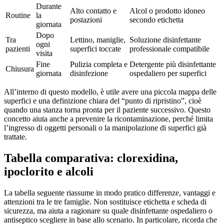
Durante
Alto contatto e
Alcol o prodotto idoneo
Routine
la
postazioni
secondo etichetta
giornata
Dopo
Tra
Lettino, maniglie,
Soluzione disinfettante
ogni
pazienti
superfici toccate
professionale compatibile
visita
Fine
Pulizia completa e
Detergente più disinfettante
Chiusura
giornata
disinfezione
ospedaliero per superfici
All’interno di questo modello, è utile avere una piccola mappa delle
superfici e una definizione chiara del “punto di ripristino”, cioè
quando una stanza torna pronta per il paziente successivo. Questo
concetto aiuta anche a prevenire la ricontaminazione, perché limita
l’ingresso di oggetti personali o la manipolazione di superfici già
trattate.
Tabella comparativa: clorexidina,
ipoclorito e alcoli
La tabella seguente riassume in modo pratico differenze, vantaggi e
attenzioni tra le tre famiglie. Non sostituisce etichetta e scheda di
sicurezza, ma aiuta a ragionare su quale disinfettante ospedaliero o
antiseptico scegliere in base allo scenario. In particolare, ricorda che