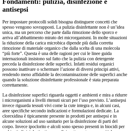
Fondamenti: pulizia, disinfezione e
antisepsi
Per impostare protocolli solidi bisogna distinguere concetti che
spesso vengono sovrapposti. La pulizia disinfettante non è un’idea
unica, ma un percorso che parte dalla rimozione dello sporco e
arriva all’abbattimento mirato dei microrganismi. In molte situazioni
la riduzione della carica microbica dipende più dalla corretta
rimozione di materiale organico che dalla scelta di una molecola
“più forte”. Questa è una delle ragioni per cui le linee guida
internazionali insistono sul fatto che la pulizia con detergente
preceda la disinfezione delle superfici. Infatti residui organici
possono inattivare o schermare l’azione di diversi principi attivi,
rendendo meno affidabile la decontaminazione delle superfici anche
quando la soluzione disinfettante professionale è stata preparata
correttamente.
La disinfezione superfici riguarda oggetti e ambienti e mira a ridurre
i microrganismi a livelli ritenuti sicuri per l’uso previsto. L’antisepsi
invece riguarda tessuti vivi come la cute integra e, in alcuni casi,
aree specifiche secondo indicazioni e formulazioni dedicate. La
clorexidina è tipicamente presente in prodotti per antisepsi e in
alcune soluzioni ad uso sanitario per la disinfezione di parti del
corpo. Invece ipoclorito e alcoli sono spesso presenti in biocidi per