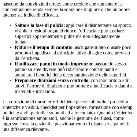
nascono da convinzioni errate, come credere che aumentare la
concentrazione renda sempre la soluzione migliore o che un odore
intenso sia indice di efficacia.
Saltare la fase di pulizia
: applicare il disinfettante su sporco
visibile o residui organici riduce l’efficacia e può lasciare
superfici apparentemente pulite ma non adeguatamente
trattate.
Ridurre il tempo di contatto
: asciugare subito o usare poco
prodotto impedisce al principio attivo di agire come previsto
dall’etichetta.
Riutilizzare panni in modo improprio
: passare lo stesso
panno su aree diverse può ridistribuire contaminanti e
annullare i benefici della decontaminazione delle superfici.
Preparare diluizioni senza controllo
: con ipoclorito o altri
attivi, l’errore di diluizione può portare a inefficacia o danni ai
materiali e irritazioni.
La correzione di questi errori richiede piccole abitudini: procedure
sintetiche e visibili, checklist per l’operatore, formazione con esempi
pratici, e audit periodici su punti ad alto contatto. Quando l’obiettivo
è la sanificazione ambulatori, anche la gestione dei flussi, come
ingresso e uscita pazienti e posizionamento di dispenser e panni, fa
una differenza rilevante.