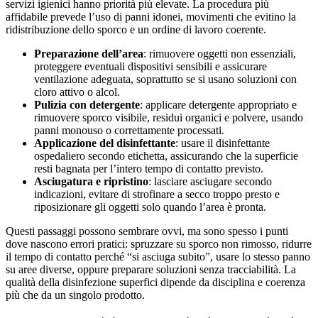
servizi igienici hanno priorità più elevate. La procedura più
affidabile prevede l’uso di panni idonei, movimenti che evitino la
ridistribuzione dello sporco e un ordine di lavoro coerente.
Preparazione dell’area
: rimuovere oggetti non essenziali,
proteggere eventuali dispositivi sensibili e assicurare
ventilazione adeguata, soprattutto se si usano soluzioni con
cloro attivo o alcol.
Pulizia con detergente
: applicare detergente appropriato e
rimuovere sporco visibile, residui organici e polvere, usando
panni monouso o correttamente processati.
Applicazione del disinfettante
: usare il disinfettante
ospedaliero secondo etichetta, assicurando che la superficie
resti bagnata per l’intero tempo di contatto previsto.
Asciugatura e ripristino
: lasciare asciugare secondo
indicazioni, evitare di strofinare a secco troppo presto e
riposizionare gli oggetti solo quando l’area è pronta.
Questi passaggi possono sembrare ovvi, ma sono spesso i punti
dove nascono errori pratici: spruzzare su sporco non rimosso, ridurre
il tempo di contatto perché “si asciuga subito”, usare lo stesso panno
su aree diverse, oppure preparare soluzioni senza tracciabilità. La
qualità della disinfezione superfici dipende da disciplina e coerenza
più che da un singolo prodotto.