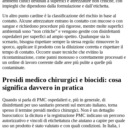
ambienti clinici destinati a superfici e attrezzature non critiche, con
impieghi che dipendono dalla formulazione e dall’etichetta.
Un altro punto cardine è la classificazione del rischio in base al
contatto. Alcune attrezzature entrano in contatto con mucose o con
sangue e richiedono procedure più rigorose, mentre molte superfici
ambientali sono “non critiche” e vengono gestite con disinfettanti
ospedalieri per superfici ad ampio spettro. Qualunque sia lo
scenario, bisogna rispettare sempre la stessa regola: rimuovere lo
sporco, applicare il prodotto con la diluizione corretta e rispettare il
tempo di contatto. Occorre usare tecniche che evitino la
ricontaminazione, come panni monouso o correttamente processati e
un ordine di lavoro coerente dalle aree più pulite a quelle più
contaminate.
Presidi medico chirurgici e biocidi: cosa
significa davvero in pratica
Quando si parla di PMC ospedalieri e, più in generale, di
disinfettanti per uso sanitario presenti sul mercato italiano, torna
spesso il termine presidi medico chirurgici. Non è un dettaglio
burocratico: la dicitura e la registrazione PMC indicano un percorso
autorizzativo e vincoli di etichettatura che aiutano a capire per quale
uso un prodotto è stato valutato e con quali condizioni. In Italia, i