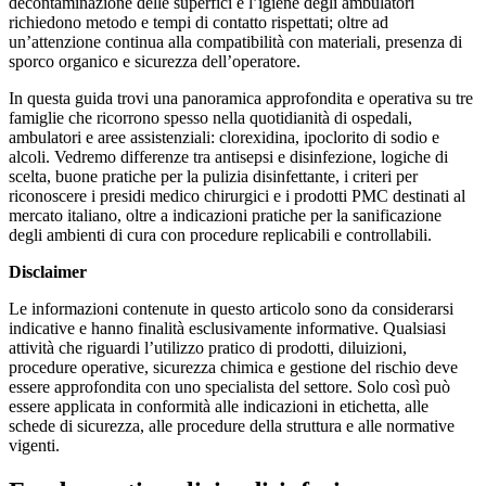
decontaminazione delle superfici e l’igiene degli ambulatori
richiedono metodo e tempi di contatto rispettati; oltre ad
un’attenzione continua alla compatibilità con materiali, presenza di
sporco organico e sicurezza dell’operatore.
In questa guida trovi una panoramica approfondita e operativa su tre
famiglie che ricorrono spesso nella quotidianità di ospedali,
ambulatori e aree assistenziali: clorexidina, ipoclorito di sodio e
alcoli. Vedremo differenze tra antisepsi e disinfezione, logiche di
scelta, buone pratiche per la pulizia disinfettante, i criteri per
riconoscere i presidi medico chirurgici e i prodotti PMC destinati al
mercato italiano, oltre a indicazioni pratiche per la sanificazione
degli ambienti di cura con procedure replicabili e controllabili.
Disclaimer
Le informazioni contenute in questo articolo sono da considerarsi
indicative e hanno finalità esclusivamente informative. Qualsiasi
attività che riguardi l’utilizzo pratico di prodotti, diluizioni,
procedure operative, sicurezza chimica e gestione del rischio deve
essere approfondita con uno specialista del settore. Solo così può
essere applicata in conformità alle indicazioni in etichetta, alle
schede di sicurezza, alle procedure della struttura e alle normative
vigenti.