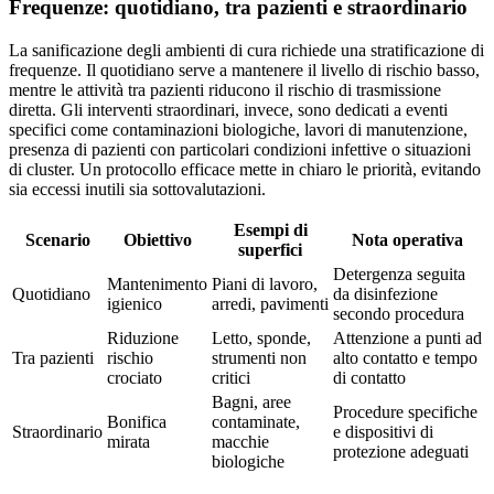
Frequenze: quotidiano, tra pazienti e straordinario
La sanificazione degli ambienti di cura richiede una stratificazione di
frequenze. Il quotidiano serve a mantenere il livello di rischio basso,
mentre le attività tra pazienti riducono il rischio di trasmissione
diretta. Gli interventi straordinari, invece, sono dedicati a eventi
specifici come contaminazioni biologiche, lavori di manutenzione,
presenza di pazienti con particolari condizioni infettive o situazioni
di cluster. Un protocollo efficace mette in chiaro le priorità, evitando
sia eccessi inutili sia sottovalutazioni.
Esempi di
Scenario
Obiettivo
Nota operativa
superfici
Detergenza seguita
Mantenimento
Piani di lavoro,
Quotidiano
da disinfezione
igienico
arredi, pavimenti
secondo procedura
Riduzione
Letto, sponde,
Attenzione a punti ad
Tra pazienti
rischio
strumenti non
alto contatto e tempo
crociato
critici
di contatto
Bagni, aree
Procedure specifiche
Bonifica
contaminate,
Straordinario
e dispositivi di
mirata
macchie
protezione adeguati
biologiche