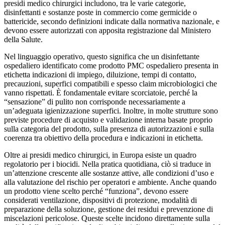
presidi medico chirurgici includono, tra le varie categorie,
disinfettanti e sostanze poste in commercio come germicide o
battericide, secondo definizioni indicate dalla normativa nazionale, e
devono essere autorizzati con apposita registrazione dal Ministero
della Salute.
Nel linguaggio operativo, questo significa che un disinfettante
ospedaliero identificato come prodotto PMC ospedaliero presenta in
etichetta indicazioni di impiego, diluizione, tempi di contatto,
precauzioni, superfici compatibili e spesso claim microbiologici che
vanno rispettati. È fondamentale evitare scorciatoie, perché la
“sensazione” di pulito non corrisponde necessariamente a
un’adeguata igienizzazione superfici. Inoltre, in molte strutture sono
previste procedure di acquisto e validazione interna basate proprio
sulla categoria del prodotto, sulla presenza di autorizzazioni e sulla
coerenza tra obiettivo della procedura e indicazioni in etichetta.
Oltre ai presidi medico chirurgici, in Europa esiste un quadro
regolatorio per i biocidi. Nella pratica quotidiana, ciò si traduce in
un’attenzione crescente alle sostanze attive, alle condizioni d’uso e
alla valutazione del rischio per operatori e ambiente. Anche quando
un prodotto viene scelto perché “funziona”, devono essere
considerati ventilazione, dispositivi di protezione, modalità di
preparazione della soluzione, gestione dei residui e prevenzione di
miscelazioni pericolose. Queste scelte incidono direttamente sulla