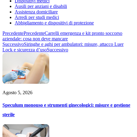
Dispositivi medici
Ausili per anziani e disabili
Assistenza domiciliare
Arredi per studi medici
Abbigliamento e dispositivi di protezione
Precedente
Precedente
Carrelli emergenza e kit pronto soccorso
aziendale: cosa non deve mancare
Successivo
Siringhe e aghi per ambulatori: misure, attacco Luer
Lock e sicurezza d’uso
Successivo
Agosto 5, 2026
Speculum monouso e strumenti ginecologici: misure e gestione
sterile