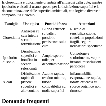
la clorexidina è tipicamente orientata all’antisepsi della cute, mentre
ipoclorito e alcoli si usano spesso per la disinfezione superfici e la
decontaminazione delle superfici ambientali, con logiche diverse di
compatibilità e rischio.
Famiglia
Uso tipico
Punti di forza
Attenzioni
Buona efficacia
Rischio di
Antisepsi su
su batteri,
sensibilizzazione,
cute integra
Clorexidina
possibile
cautela in popolazioni
secondo
persistenza sulla
fragili, seguire
formulazione
cute
indicazioni specifiche
Disinfezione
Corrosione e
superfici e
Ampio spettro,
Ipoclorito
scolorimento, vapori
bonifica in
utile per
di sodio
irritanti, miscelazioni
scenari
decontaminazione
pericolose
selezionati
Disinfezione
Azione rapida,
Infiammabilità,
rapida di
residuo minimo,
evaporazione rapida,
Alcoli
piccole
buona
ridotta efficacia su
superfici e
compatibilità su
sporco organico non
alto contatto
molte superfici
rimosso
Domande frequenti