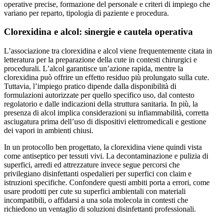
operative precise, formazione del personale e criteri di impiego che
variano per reparto, tipologia di paziente e procedura.
Clorexidina e alcol: sinergie e cautela operativa
L’associazione tra clorexidina e alcol viene frequentemente citata in
letteratura per la preparazione della cute in contesti chirurgici e
procedurali. L’alcol garantisce un’azione rapida, mentre la
clorexidina può offrire un effetto residuo più prolungato sulla cute.
Tuttavia, l’impiego pratico dipende dalla disponibilità di
formulazioni autorizzate per quello specifico uso, dal contesto
regolatorio e dalle indicazioni della struttura sanitaria. In più, la
presenza di alcol implica considerazioni su infiammabilità, corretta
asciugatura prima dell’uso di dispositivi elettromedicali e gestione
dei vapori in ambienti chiusi.
In un protocollo ben progettato, la clorexidina viene quindi vista
come antiseptico per tessuti vivi. La decontaminazione e pulizia di
superfici, arredi ed attrezzature invece segue percorsi che
privilegiano disinfettanti ospedalieri per superfici con claim e
istruzioni specifiche. Confondere questi ambiti porta a errori, come
usare prodotti per cute su superfici ambientali con materiali
incompatibili, o affidarsi a una sola molecola in contesti che
richiedono un ventaglio di soluzioni disinfettanti professionali.