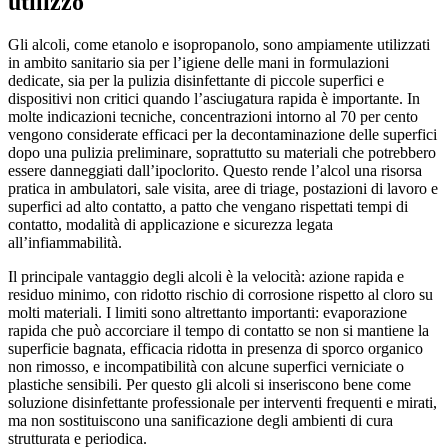
utilizzo
Gli alcoli, come etanolo e isopropanolo, sono ampiamente utilizzati
in ambito sanitario sia per l’igiene delle mani in formulazioni
dedicate, sia per la pulizia disinfettante di piccole superfici e
dispositivi non critici quando l’asciugatura rapida è importante. In
molte indicazioni tecniche, concentrazioni intorno al 70 per cento
vengono considerate efficaci per la decontaminazione delle superfici
dopo una pulizia preliminare, soprattutto su materiali che potrebbero
essere danneggiati dall’ipoclorito. Questo rende l’alcol una risorsa
pratica in ambulatori, sale visita, aree di triage, postazioni di lavoro e
superfici ad alto contatto, a patto che vengano rispettati tempi di
contatto, modalità di applicazione e sicurezza legata
all’infiammabilità.
Il principale vantaggio degli alcoli è la velocità: azione rapida e
residuo minimo, con ridotto rischio di corrosione rispetto al cloro su
molti materiali. I limiti sono altrettanto importanti: evaporazione
rapida che può accorciare il tempo di contatto se non si mantiene la
superficie bagnata, efficacia ridotta in presenza di sporco organico
non rimosso, e incompatibilità con alcune superfici verniciate o
plastiche sensibili. Per questo gli alcoli si inseriscono bene come
soluzione disinfettante professionale per interventi frequenti e mirati,
ma non sostituiscono una sanificazione degli ambienti di cura
strutturata e periodica.