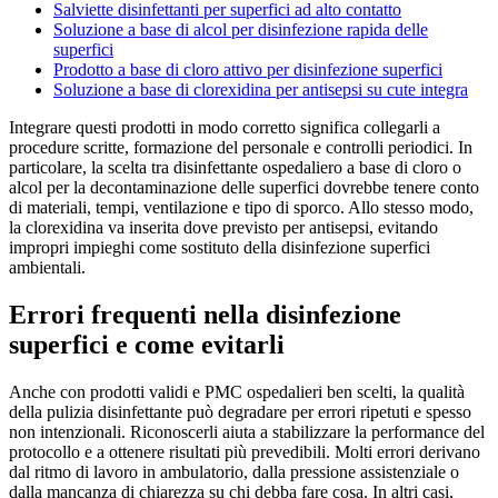
Salviette disinfettanti per superfici ad alto contatto
Soluzione a base di alcol per disinfezione rapida delle
superfici
Prodotto a base di cloro attivo per disinfezione superfici
Soluzione a base di clorexidina per antisepsi su cute integra
Integrare questi prodotti in modo corretto significa collegarli a
procedure scritte, formazione del personale e controlli periodici. In
particolare, la scelta tra disinfettante ospedaliero a base di cloro o
alcol per la decontaminazione delle superfici dovrebbe tenere conto
di materiali, tempi, ventilazione e tipo di sporco. Allo stesso modo,
la clorexidina va inserita dove previsto per antisepsi, evitando
impropri impieghi come sostituto della disinfezione superfici
ambientali.
Errori frequenti nella disinfezione
superfici e come evitarli
Anche con prodotti validi e PMC ospedalieri ben scelti, la qualità
della pulizia disinfettante può degradare per errori ripetuti e spesso
non intenzionali. Riconoscerli aiuta a stabilizzare la performance del
protocollo e a ottenere risultati più prevedibili. Molti errori derivano
dal ritmo di lavoro in ambulatorio, dalla pressione assistenziale o
dalla mancanza di chiarezza su chi debba fare cosa. In altri casi,