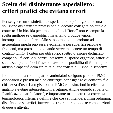
Scelta del disinfettante ospedaliero:
criteri pratici che evitano errori
Per scegliere un disinfettante ospedaliero, o più in generale una
soluzione disinfettante professionale, occorre collegare obiettivo e
contesto. Un biocida per ambienti clinici “forte” non è sempre la
scelta migliore se danneggia i materiali o produce vapori
incompatibili con l’area. Allo stesso modo, un prodotto ad
asciugatura rapida può essere eccellente per superfici piccole e
frequenti, ma poco adatto quando serve mantenere un tempo di
contatto lungo. I criteri più utili sono: spettro d’azione dichiarato,
compatibilità con le superfici, presenza di sporco organico, fattori di
sicurezza, praticità del flusso di lavoro, disponibilità di formati pronti
all’uso e capacità della struttura di controllare diluizioni e scadenze.
Inoltre, in Italia molti reparti e ambulatori scelgono prodotti PMC
ospedalieri o presidi medico chirurgici per esigenze di conformità e
chiarezza d’uso. La registrazione PMC e le istruzioni in etichetta
aiutano a evitare interpretazioni arbitrarie. Anche quando si parla di
“sanificazione ambulatori”, è importante mantenere una coerenza
terminologica interna e definire che cosa si intende: pulizia ordinaria,
disinfezione superfici, intervento straordinario, oppure combinazioni
di queste attività.