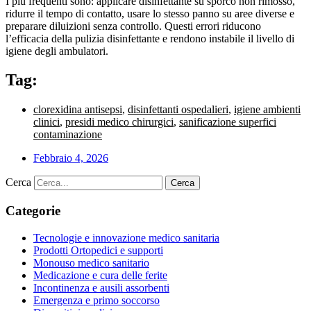
I più frequenti sono: applicare disinfettante su sporco non rimosso,
ridurre il tempo di contatto, usare lo stesso panno su aree diverse e
preparare diluizioni senza controllo. Questi errori riducono
l’efficacia della pulizia disinfettante e rendono instabile il livello di
igiene degli ambulatori.
Tag:
clorexidina antisepsi
,
disinfettanti ospedalieri
,
igiene ambienti
clinici
,
presidi medico chirurgici
,
sanificazione superfici
contaminazione
Febbraio 4, 2026
Cerca
Cerca
Categorie
Tecnologie e innovazione medico sanitaria
Prodotti Ortopedici e supporti
Monouso medico sanitario
Medicazione e cura delle ferite
Incontinenza e ausili assorbenti
Emergenza e primo soccorso