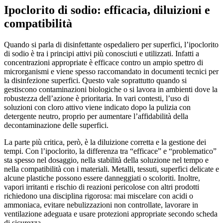
Ipoclorito di sodio: efficacia, diluizioni e
compatibilità
Quando si parla di disinfettante ospedaliero per superfici, l’ipoclorito
di sodio è tra i principi attivi più conosciuti e utilizzati. Infatti a
concentrazioni appropriate è efficace contro un ampio spettro di
microrganismi e viene spesso raccomandato in documenti tecnici per
la disinfezione superfici. Questo vale soprattutto quando si
gestiscono contaminazioni biologiche o si lavora in ambienti dove la
robustezza dell’azione è prioritaria. In vari contesti, l’uso di
soluzioni con cloro attivo viene indicato dopo la pulizia con
detergente neutro, proprio per aumentare l’affidabilità della
decontaminazione delle superfici.
La parte più critica, però, è la diluizione corretta e la gestione dei
tempi. Con l’ipoclorito, la differenza tra “efficace” e “problematico”
sta spesso nel dosaggio, nella stabilità della soluzione nel tempo e
nella compatibilità con i materiali. Metalli, tessuti, superfici delicate e
alcune plastiche possono essere danneggiati o scoloriti. Inoltre,
vapori irritanti e rischio di reazioni pericolose con altri prodotti
richiedono una disciplina rigorosa: mai miscelare con acidi o
ammoniaca, evitare nebulizzazioni non controllate, lavorare in
ventilazione adeguata e usare protezioni appropriate secondo scheda
di sicurezza.